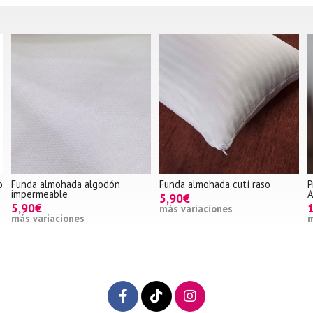
a almohada algodón
Funda almohada cutí raso
Protect
rmeable
Algodón
5,90€
0€
11,00€
más variaciones
variaciones
más var