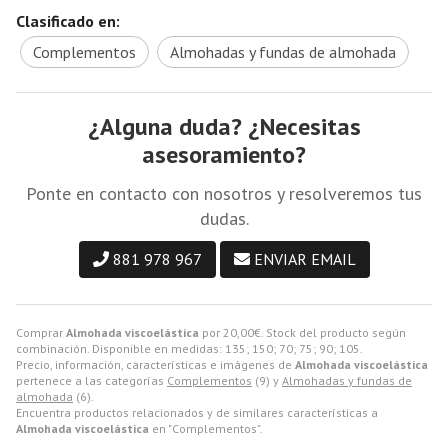
Clasificado en:
Complementos
Almohadas y fundas de almohada
¿Alguna duda? ¿Necesitas
asesoramiento?
Ponte en contacto con nosotros y resolveremos tus
dudas.
881 978 967
ENVIAR EMAIL
Comprar
Almohada viscoelástica
por
20,00
€
. Stock del producto según
combinación. Disponible en medidas: 135; 150; 70; 75; 90; 105.
Precio, información, características e imágenes de
Almohada viscoelástica
pertenece a las categorías
Complementos
(9) y
Almohadas y fundas de
almohada
(6).
Encuentra productos relacionados y de similares características a
Almohada viscoelástica
en "Complementos".