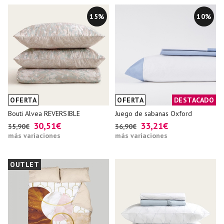
15%
10%
OFERTA
OFERTA
DESTACADO
Bouti Alvea REVERSIBLE
Juego de sabanas Oxford
30,51€
33,21€
35,90€
36,90€
más variaciones
más variaciones
OUTLET