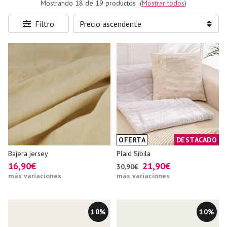
Mostrando 18 de 19 productos
(
Mostrar todos
)
Filtro
OFERTA
DESTACADO
Bajera jersey
Plaid Sibila
16,90€
21,90€
30,90€
más variaciones
más variaciones
10%
10%