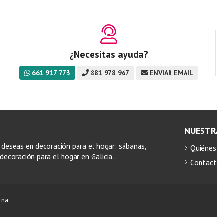
¿Necesitas ayuda?
661 917 773
881 978 967
ENVIAR EMAIL
NUESTR
 deseas en decoración para el hogar: sábanas,
Quiéne
ecoración para el hogar en Galicia..
Contac
rna