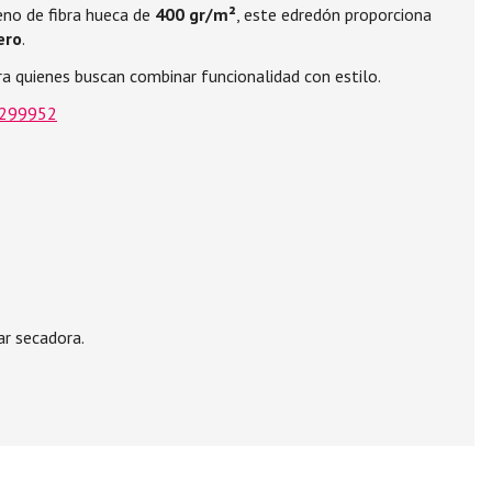
leno de fibra hueca de
400 gr/m²
, este edredón proporciona
ero
.
ra quienes buscan combinar funcionalidad con estilo.
pr299952
ar secadora.