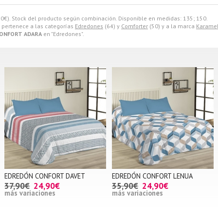
90
€
). Stock del producto según combinación. Disponible en medidas: 135; 150.
pertenece a las categorías
Edredones
(64) y
Comforter
(50) y a la marca
Karame
ONFORT ADARA
en "Edredones".
EDREDÓN CONFORT DAVET
EDREDÓN CONFORT LENUA
37,90€
24,90€
35,90€
24,90€
más variaciones
más variaciones