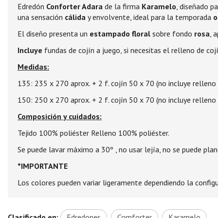
Edredón
Conforter Adara
de la firma
Karamelo
, diseñado p
una sensación
cálida
y envolvente, ideal para la temporada
o
El diseño presenta un
estampado floral
sobre fondo
rosa
, 
Incluye
fundas de cojín a juego, si necesitas el relleno de co
Medidas:
135: 235 x 270 aprox. + 2 f. cojín 50 x 70 (no incluye relleno 
150: 250 x 270 aprox. + 2 f. cojín 50 x 70 (no incluye relleno 
Composición y cuidados:
Tejido 100% poliéster Relleno 100% poliéster.
Se puede lavar máximo a 30º , no usar lejía, no se puede planc
*IMPORTANTE
Los colores pueden variar ligeramente dependiendo la configur
Clasificado en:
Edredones
Comforter
Karamelo