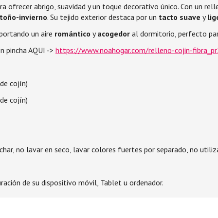
ara ofrecer abrigo, suavidad y un toque decorativo único. Con un rel
toño-invierno
. Su tejido exterior destaca por un
tacto suave
y
lig
aportando un aire
romántico
y
acogedor
al dormitorio, perfecto pa
jín pincha AQUI ->
https://www.noahogar.com/relleno-cojin-fibra_
de cojín)
de cojín)
har, no lavar en seco, lavar colores fuertes por separado, no utiliz
ación de su dispositivo móvil, Tablet u ordenador.