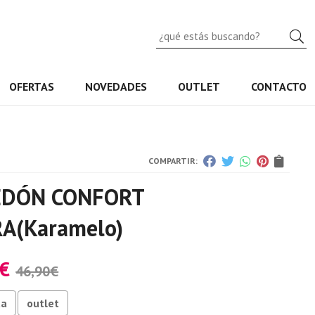
B
OFERTAS
NOVEDADES
OUTLET
CONTACTO
COMPARTIR:
EDÓN CONFORT
RA
(Karamelo)
€
46,90
€
ta
outlet