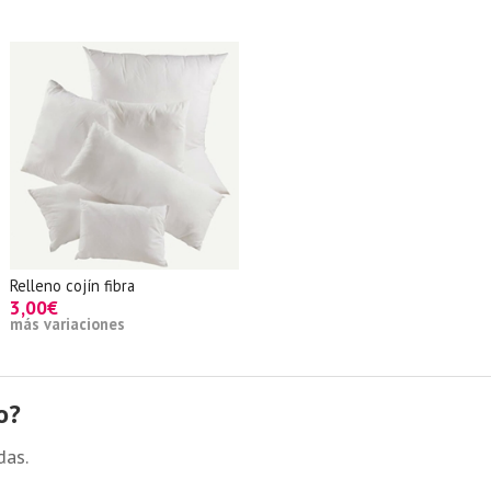
Relleno cojín fibra
3,00€
más variaciones
o?
das.