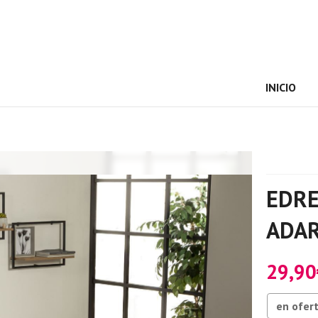
INICIO
EDR
ADA
29,90
en ofer