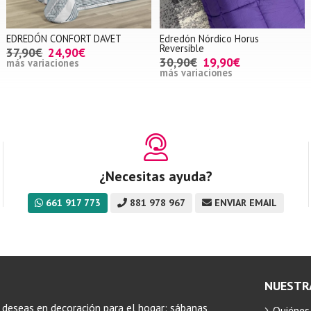
EDREDÓN CONFORT DAVET
Edredón Nórdico Horus
Reversible
37,90€
24,90€
30,90€
19,90€
más variaciones
más variaciones
¿Necesitas ayuda?
661 917 773
881 978 967
ENVIAR EMAIL
NUESTR
 deseas en decoración para el hogar: sábanas,
Quiéne