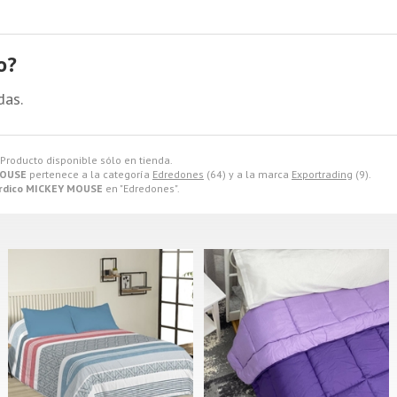
o?
das.
. Producto disponible sólo en tienda.
MOUSE
pertenece a la categoría
Edredones
(64) y a la marca
Exportrading
(9).
rdico MICKEY MOUSE
en "Edredones".