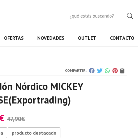
B
OFERTAS
NOVEDADES
OUTLET
CONTACTO
COMPARTIR:
dón Nórdico MICKEY
SE
(Exportrading)
€
47,90
€
ta
producto destacado