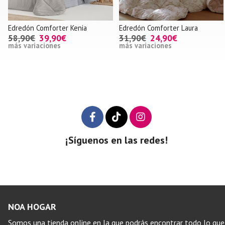
Edredón Comforter Kenia
Edredón Comforter Laura
58,90€
39,90€
31,90€
24,90€
más variaciones
más variaciones
¡Síguenos en las redes!
NOA HOGAR
Somos una tienda online en la que podrás encontrar todo lo que