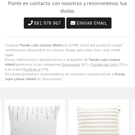
Ponte en contacto con nosotros y resolveremos tus
dudas.
881 978 967
ENVIAR EMAIL
Comprar
Funda cojín Lisboa 40x60
por
8,90
€
. Stock del producto según
combinación. Disponible en colores: beige; gris claro; lino; rosé; verde
agua.
Precio, información, características e imágenes de
Funda cojín Lisboa
40x60
pertenece a las categorías
Decoración
(47) y
Fundas de cojín
(33) y
a la marca
Fun&deco
(70).
Encuentra productos relacionados y de similares características a
Funda
cojín Lisboa 40x60
en "Decoración".