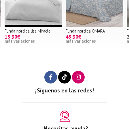
Funda nórdica lisa Miracle
Funda nórdica OMARA
F
15,90€
43,90€
más variaciones
más variaciones
m
¡Síguenos en las redes!
¿Necesitas ayuda?