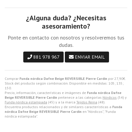
¿Alguna duda? ¿Necesitas
asesoramiento?
Ponte en contacto con nosotros y resolveremos tus
dudas.
881 978 967
ENVIAR EMAIL
Comprar
Funda nórdica Dafne Beige REVERSIBLE Pierre Cardin
por
27,90
€
.
Stock del producto según combinación. Disponible en medidas: 105; 135;
150.
Precio, información, características e imágenes de
Funda nórdica Dafne
Beige REVERSIBLE Pierre Cardin
pertenece a las categorías
Nórdicos
(54) y
Funda nórdica estampada
(45) y a la marca
Tejidos Reina
(48).
Encuentra productos relacionados y de similares características a
Funda
nórdica Dafne Beige REVERSIBLE Pierre Cardin
en "Nórdicos", "Funda
nórdica estampada".