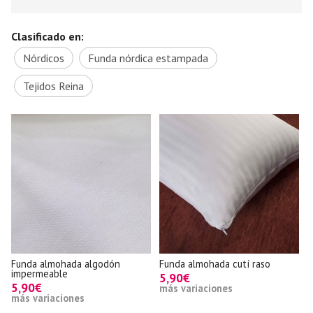
Clasificado en:
Nórdicos
Funda nórdica estampada
Tejidos Reina
o
Funda almohada algodón
Funda almohada cutí raso
R
impermeable
5,90€
5,90€
más variaciones
m
más variaciones