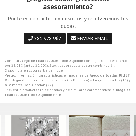
asesoramiento?
Ponte en contacto con nosotros y resolveremos tus
dudas.
881 978 967
ENVIAR EMAIL
Comprar
Juego de toallas JULIET Don Algodón
con 10,00% de descuento
por
26,91
€
(antes
29,90
€
). Stock del producto según combinación.
Disponible en colores: beige; nude.
Precio, información, características e imágenes de
Juego de toallas JULIET
Don Algodón
pertenece a las categorías
Baño
(24) y
Juego de toallas
(13) y
a la marca
Don Algodon
(27).
Encuentra productos relacionados y de similares características a
Juego de
toallas JULIET Don Algodón
en "Baño".