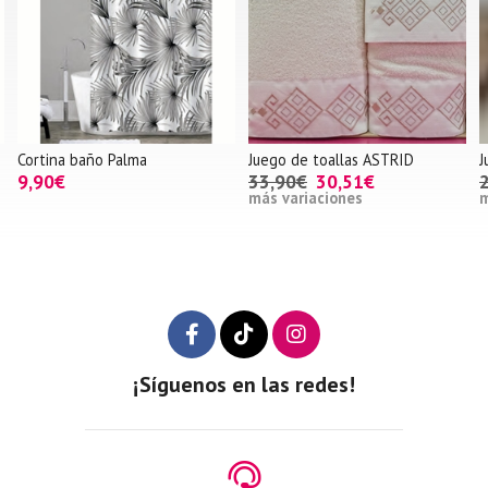
Cortina baño Palma
Juego de toallas ASTRID
J
9,90€
33,90€
30,51€
más variaciones
m
¡Síguenos en las redes!