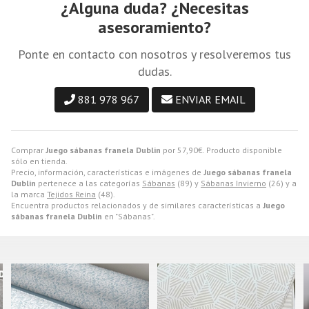
¿Alguna duda? ¿Necesitas
asesoramiento?
Ponte en contacto con nosotros y resolveremos tus
dudas.
881 978 967
ENVIAR EMAIL
Comprar
Juego sábanas franela Dublin
por
57,90
€
. Producto disponible
sólo en tienda.
Precio, información, características e imágenes de
Juego sábanas franela
Dublin
pertenece a las categorías
Sábanas
(89) y
Sábanas Invierno
(26) y a
la marca
Tejidos Reina
(48).
Encuentra productos relacionados y de similares características a
Juego
sábanas franela Dublin
en "Sábanas".