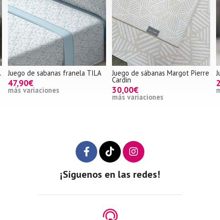
 sabanas franela TILA
Juego de sábanas Margot Pierre
Juego sábana
Cardin
22,00€
30,00€
aciones
más variaci
más variaciones
¡Síguenos en las redes!