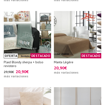
más variaciones
más variaciones
OFERTA
DESTACADO
DESTACADO
Plaid Blondy sherpa + bolso
Manta Légère
revistero
20,90€
20,90€
29,90€
más variaciones
más variaciones