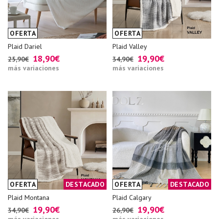
OFERTA
OFERTA
Plaid Dariel
Plaid Valley
18,90€
19,90€
25,90€
34,90€
más variaciones
más variaciones
OFERTA
DESTACADO
OFERTA
DESTACADO
Plaid Montana
Plaid Calgary
19,90€
19,90€
34,90€
26,90€