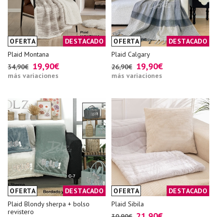
OFERTA
DESTACADO
OFERTA
DESTACADO
Plaid Montana
Plaid Calgary
19,90€
19,90€
34,90€
26,90€
más variaciones
más variaciones
OFERTA
DESTACADO
OFERTA
DESTACADO
Plaid Blondy sherpa + bolso
Plaid Sibila
revistero
21,90€
30,90€