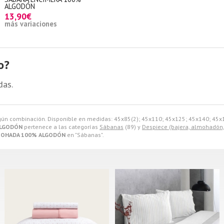
ALGODÓN
13,90€
más variaciones
o?
das.
egún combinación. Disponible en medidas: 45x85(2); 45x110; 45x125; 45x140; 45x
ALGODÓN
pertenece a las categorías
Sábanas
(89) y
Despiece (bajera, almohadón
MOHADA 100% ALGODÓN
en "Sábanas".