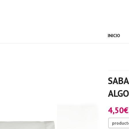
INICIO
SAB
ALG
4,50
€
product