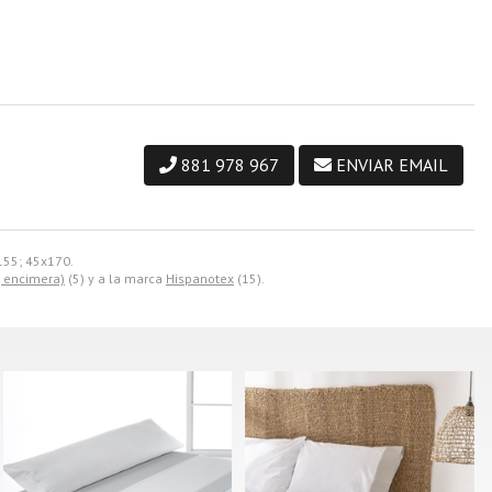
881 978 967
ENVIAR EMAIL
155; 45x170.
, encimera)
(5) y a la marca
Hispanotex
(15).