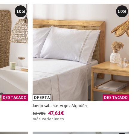
10%
10%
DESTACADO
OFERTA
DESTACADO
Juego sábanas Argos Algodón
47,61€
52,90€
más variaciones