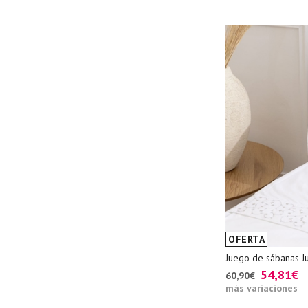
OFERTA
Juego de sábanas J
54,81€
60,90€
más variaciones