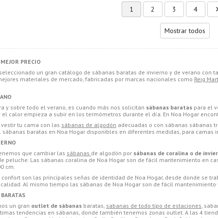
1
2
3
4
Mostrar todos
 MEJOR PRECIO
eleccionado un gran catálogo de sábanas baratas de invierno y de verano con
mejores materiales de mercado, fabricadas por marcas nacionales como
Reig Mart
RANO
era y sobre todo el verano, es cuando más nos solicitan
sábanas baratas
para el v
el calor empieza a subir en los termómetros durante el día. En Noa Hogar encont
 vestir tu cama con las
sábanas de algodón
adecuadas o con sábanas sábanas tra
l sábanas baratas en Noa Hogar disponibles en diferentes medidas, para camas i
VIERNO
tenemos que cambiar las
sábanas
de algodón por
sábanas de coralina o de invie
de peluche. Las sábanas coralina de Noa Hogar son de fácil mantenimiento en cas
00 cm.
y confort son las principales señas de identidad de Noa Hogar, desde donde se tr
 calidad. Al mismo tiempo las sábanas de Noa Hogar son de fácil mantenimiento
 BARATAS
mos un gran
outlet de sábanas
baratas,
sabanas de todo tipo de estaciones
, sab
ltimas tendencias en sábanas, donde también tenemos zonas outlet. A las 4 tien