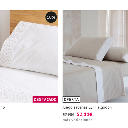
10%
DESTACADO
OFERTA
uno
Juego sabanas LETI algodón
52,11€
57,90€
más variaciones