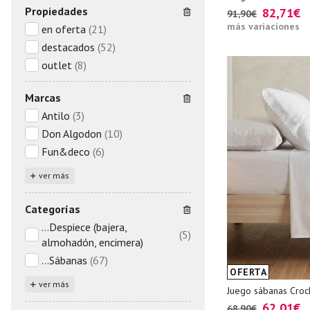
Propiedades
82,71€
91,90€
más variaciones
en oferta
(21)
destacados
(52)
outlet
(8)
Marcas
Antilo
(3)
Don Algodon
(10)
Fun&deco
(6)
ver más
Categorías
...Despiece (bajera,
(5)
almohadón, encimera)
...Sábanas
(67)
OFERTA
ver más
Juego sábanas Croch
62,01€
68,90€