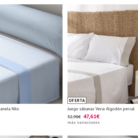
OFERTA
anela Nilo
Juego sábanas Veria Algodón percal
47,61€
52,90€
más variaciones