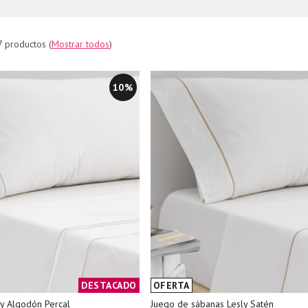
7 productos
(
Mostrar todos
)
10%
DESTACADO
OFERTA
y Algodón Percal
Juego de sábanas Lesly Satén