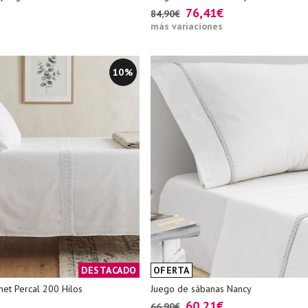
76,41€
84,90€
más variaciones
10%
DESTACADO
OFERTA
et Percal 200 Hilos
Juego de sábanas Nancy
60,21€
66,90€