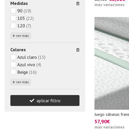
Medidas
más variaciones
90
(19)
105
(22)
120
(7)
ver más
Colores
Azul claro
(15)
Azul vivo
(4)
Beige
(16)
ver más
aplicar filtro
Juego sábanas frane
57,90€
más variaciones