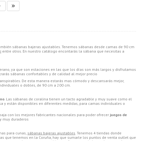
 también sábanas bajeras ajustables. Tenemos sábanas desde camas de 90 cm
i
entre otros. En nuestro catálogo encontarás la sábana que necesitas a
erano, ya que son estaciones en las que los días son más largos y disfrutamos
rarás sábanas confortables y de calidad al mejor precio
nspirables. De esta manera estarás mas cómodo y descansarás mejor,
ndividuales o dobles, de 90 cm a 200 cm.
rno
. Las sábanas de coralina tienen un tacto agradable y muy suave como el
a y están disponibles en diferentes medidas, para camas individuales o
abaja con los mejores fabricantes nacionales para poder ofrecer
juegos de
 y muy duraderos
anas para cunas,
sábanas bajeras ajustables
. Tenemos 4 tiendas donde
das que tenemos en la Coruña, hay que sumarle los puntos de venta outlet que