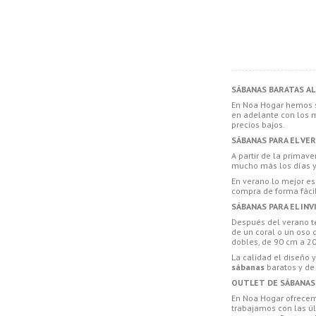
SÁBANAS BARATAS AL
En Noa Hogar hemos s
en adelante con los 
precios bajos.
SÁBANAS PARA EL VE
A partir de la primav
mucho más los días y 
En verano lo mejor es
compra de forma fáci
SÁBANAS PARA EL IN
Después del verano 
de un coral o un oso 
dobles, de 90 cm a 2
La calidad el diseño 
sábanas
baratos y de
OUTLET DE SÁBANAS
En Noa Hogar ofrece
trabajamos con las ú