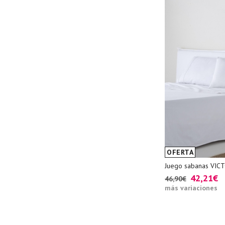
OFERTA
Juego sabanas VIC
42,21€
46,90€
más variaciones