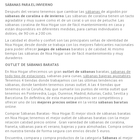
SÁBANAS PARA EL INVIERNO
Después del verano tenemos que cambiar las
sábanas
de algodón por
sábanas de coralina o de invierno
. Las sábanas de coralina tienen un tacto
agradable y muy suave como el de un coral o un oso de peluche. Las
sábanas coralina de Noa Hogar son de fácil mantenimiento en casa y
están disponibles en diferentes medidas, para camas individuales o
dobles, de 90 cm a 200 cm.
La calidad el diseño y confort son las principales señas de identidad de
Noa Hogar, desde donde se trabaja con los mejores fabricantes nacionales
para poder ofrecer
juegos de sábanas
baratos y de calidad. Al mismo
tiempo las sábanas de Noa Hogar son de fácil mantenimiento y muy
duraderos
OUTLET DE SÁBANAS BARATAS
En Noa Hogar ofrecemos un gran
outlet de sábanas
baratas,
sabanas de
todo tipo de estaciones
, sabanas para cunas,
sábanas bajeras ajustables
.
Tenemos 4 tiendas donde trabajamos con las últimas tendencias en
sábanas, donde también tenemos zonas outlet. A las 4 tiendas que
tenemos en la Coruña, hay que sumarle los puntos de venta outlet que
tenemos en Pontevedra, Lugo, Ourense, Madrid, Asturias, Cadiz, Sevilla y
Barcelona. En definitiva, de esta manera podemos ser competitivos y
ofrecer uno de los
mejores precios online
en la venta
sábanas baratas
online.
Comprar Sábanas Baratas - Noa Hogar. El mejor stock de sábanas baratas
en Noa Hogar, tenemos el mejor outlet de sábanas baratas con la mejor
relación calidad precio online . Gran variedad de sábanas de coralina,
franela, sábanas para el verano, bajeras y para almohadas. Compra online
en nuestra tienda de forma segura con envíos desde 5 euros.
Encuentra, compara y compra productos de la categoría
Sábanas
al mejor