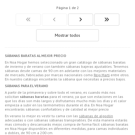
Página 1 de 2
Mostrar todos
SÁBANAS BARATAS AL MEJOR PRECIO
En Noa Hogar hemos seleccionado un gran catálogo de sábanas baratas
de invierno y de verano con también sábanas bajeras ajustables. Tenemos
sábanas desde camas de 90 cm en adelante con los mejores materiales
de mercado, fabricadas por marcas nacionales como
Reig Marti
entre otros.
En nuestro catálogo encontarás la sábana que necesitas a precios bajos.
SÁBANAS PARA EL VERANO
A partir de la primavera y sobre todo el verano, es cuando más nos
solicitan
sábanas baratas
para el verano, ya que son estaciones en las
que los días son más largos y disfrutamos mucho más los días y el calor
empieza a subir en los termómetros durante el día. En Noa Hogar
encontrarás sábanas confortables y de calidad al mejor precio
En verano lo mejor es vestir tu cama con las
sábanas de algodón
adecuadas o con sábanas sábanas transpirables. De esta manera estarás
mas cómodo y descansarás mejor, compra de forma fácil sábanas baratas
en Noa Hogar disponibles en diferentes medidas, para camas individuales
o dobles, de 90 cm a 200 cm.