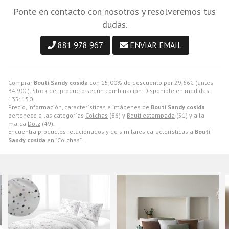
Ponte en contacto con nosotros y resolveremos tus
dudas.
881 978 967
ENVIAR EMAIL
Comprar
Bouti Sandy cosida
con 15,00% de descuento por
29,66
€
(antes
34,90
€
). Stock del producto según combinación. Disponible en medidas:
135; 150.
Precio, información, características e imágenes de
Bouti Sandy cosida
pertenece a las categorías
Colchas
(86) y
Bouti estampada
(51) y a la
marca
Dolz
(49).
Encuentra productos relacionados y de similares características a
Bouti
Sandy cosida
en "Colchas".