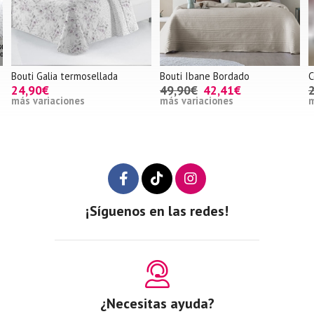
osellada
Bouti Ibane Bordado
Colcha Bouti Raiden 
49,90€
42,41€
29,90€
20,00€
más variaciones
más variaciones
¡Síguenos en las redes!
¿Necesitas ayuda?