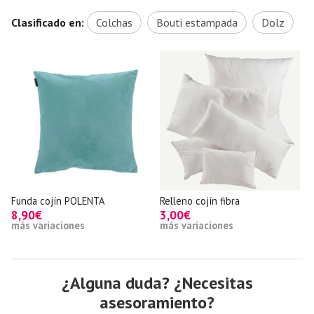
Clasificado en:
Colchas
Bouti estampada
Dolz
a cojín POLENTA
Relleno cojín fibra
Funda co
0€
3,00€
18,90€
variaciones
más variaciones
¿Alguna duda? ¿Necesitas
asesoramiento?